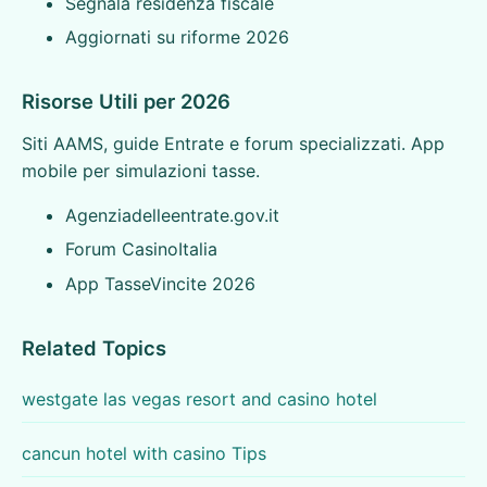
Segnala residenza fiscale
Aggiornati su riforme 2026
Risorse Utili per 2026
Siti AAMS, guide Entrate e forum specializzati. App
mobile per simulazioni tasse.
Agenziadelleentrate.gov.it
Forum CasinoItalia
App TasseVincite 2026
Related Topics
westgate las vegas resort and casino hotel
cancun hotel with casino Tips