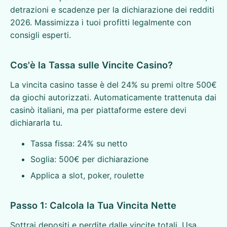
detrazioni e scadenze per la dichiarazione dei redditi
2026. Massimizza i tuoi profitti legalmente con
consigli esperti.
Cos'è la Tassa sulle Vincite Casino?
La vincita casino tasse è del 24% su premi oltre 500€
da giochi autorizzati. Automaticamente trattenuta dai
casinò italiani, ma per piattaforme estere devi
dichiararla tu.
Tassa fissa: 24% su netto
Soglia: 500€ per dichiarazione
Applica a slot, poker, roulette
Passo 1: Calcola la Tua Vincita Nette
Sottrai depositi e perdite dalle vincite totali. Usa