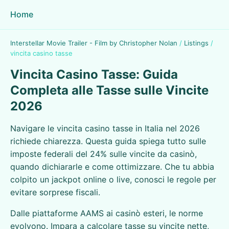
Home
Interstellar Movie Trailer - Film by Christopher Nolan
/
Listings
/
vincita casino tasse
Vincita Casino Tasse: Guida
Completa alle Tasse sulle Vincite
2026
Navigare le vincita casino tasse in Italia nel 2026
richiede chiarezza. Questa guida spiega tutto sulle
imposte federali del 24% sulle vincite da casinò,
quando dichiararle e come ottimizzare. Che tu abbia
colpito un jackpot online o live, conosci le regole per
evitare sorprese fiscali.
Dalle piattaforme AAMS ai casinò esteri, le norme
evolvono. Impara a calcolare tasse su vincite nette,