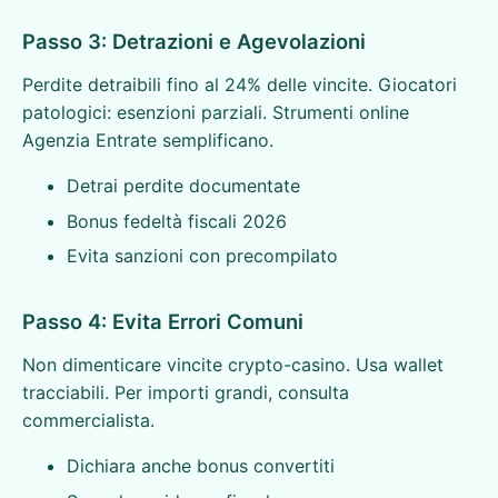
Passo 3: Detrazioni e Agevolazioni
Perdite detraibili fino al 24% delle vincite. Giocatori
patologici: esenzioni parziali. Strumenti online
Agenzia Entrate semplificano.
Detrai perdite documentate
Bonus fedeltà fiscali 2026
Evita sanzioni con precompilato
Passo 4: Evita Errori Comuni
Non dimenticare vincite crypto-casino. Usa wallet
tracciabili. Per importi grandi, consulta
commercialista.
Dichiara anche bonus convertiti