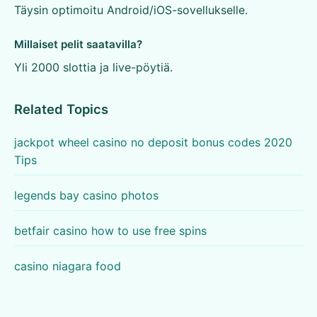
Täysin optimoitu Android/iOS-sovellukselle.
Millaiset pelit saatavilla?
Yli 2000 slottia ja live-pöytiä.
Related Topics
jackpot wheel casino no deposit bonus codes 2020
Tips
legends bay casino photos
betfair casino how to use free spins
casino niagara food