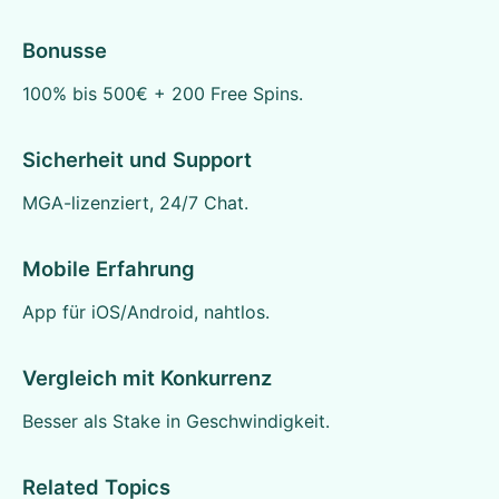
Bonusse
100% bis 500€ + 200 Free Spins.
Sicherheit und Support
MGA-lizenziert, 24/7 Chat.
Mobile Erfahrung
App für iOS/Android, nahtlos.
Vergleich mit Konkurrenz
Besser als Stake in Geschwindigkeit.
Related Topics