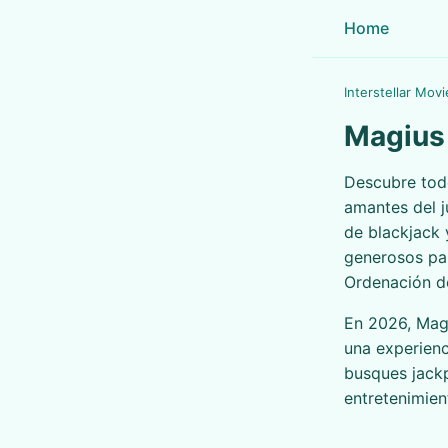
Home
Interstellar Movi
Magius
Descubre to
amantes del j
de blackjack 
generosos par
Ordenación d
En 2026, Mag
una experienc
busques jackp
entretenimien