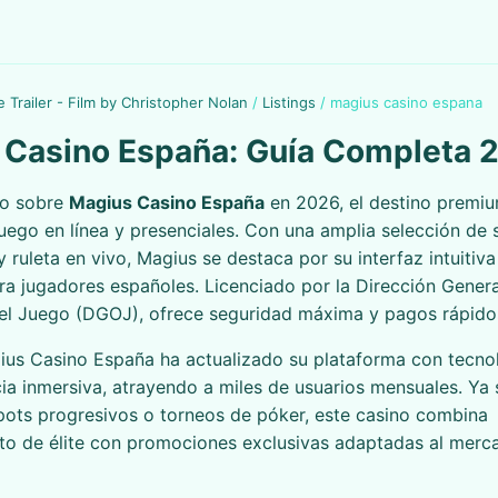
e Trailer - Film by Christopher Nolan
/
Listings
/
magius casino espana
 Casino España: Guía Completa 
do sobre
Magius Casino España
en 2026, el destino premiu
uego en línea y presenciales. Con una amplia selección de 
y ruleta en vivo, Magius se destaca por su interfaz intuitiv
a jugadores españoles. Licenciado por la Dirección Genera
el Juego (DGOJ), ofrece seguridad máxima y pagos rápido
ius Casino España ha actualizado su plataforma con tecno
ia inmersiva, atrayendo a miles de usuarios mensuales. Ya
ots progresivos o torneos de póker, este casino combina
to de élite con promociones exclusivas adaptadas al merca