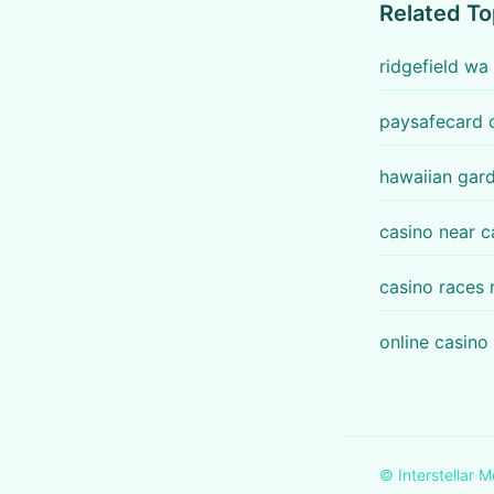
Related To
ridgefield wa
paysafecard 
hawaiian gard
casino near 
casino races 
online casino
© Interstellar M