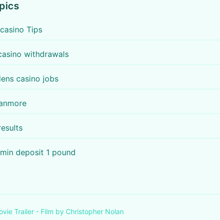
pics
 casino Tips
casino withdrawals
ens casino jobs
canmore
results
 min deposit 1 pound
ovie Trailer - Film by Christopher Nolan