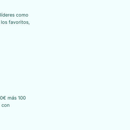
 líderes como
los favoritos,
00€ más 100
s con