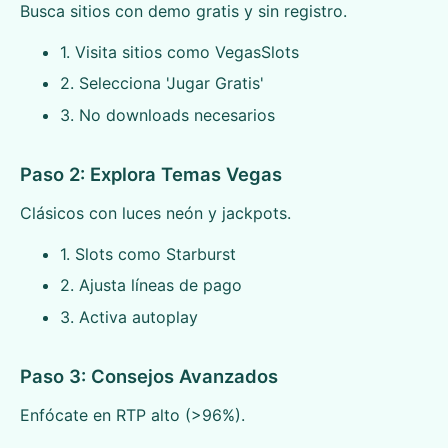
Busca sitios con demo gratis y sin registro.
1. Visita sitios como VegasSlots
2. Selecciona 'Jugar Gratis'
3. No downloads necesarios
Paso 2: Explora Temas Vegas
Clásicos con luces neón y jackpots.
1. Slots como Starburst
2. Ajusta líneas de pago
3. Activa autoplay
Paso 3: Consejos Avanzados
Enfócate en RTP alto (>96%).