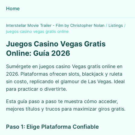
Home
Interstellar Movie Trailer - Film by Christopher Nolan
/
Listings
/
juegos casino vegas gratis online
Juegos Casino Vegas Gratis
Online: Guía 2026
Sumérgete en juegos casino Vegas gratis online en
2026. Plataformas ofrecen slots, blackjack y ruleta
sin costo, replicando el glamour de Las Vegas. Ideal
para practicar o divertirte.
Esta guía paso a paso te muestra cómo acceder,
mejores títulos y trucos para maximizar giros gratis.
Paso 1: Elige Plataforma Confiable