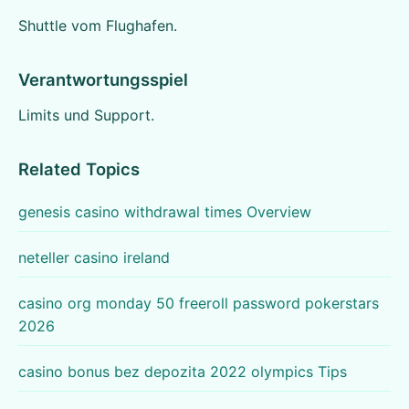
Shuttle vom Flughafen.
Verantwortungsspiel
Limits und Support.
Related Topics
genesis casino withdrawal times Overview
neteller casino ireland
casino org monday 50 freeroll password pokerstars
2026
casino bonus bez depozita 2022 olympics Tips