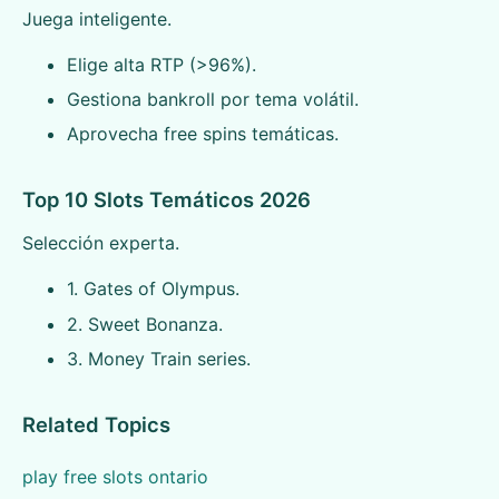
Juega inteligente.
Elige alta RTP (>96%).
Gestiona bankroll por tema volátil.
Aprovecha free spins temáticas.
Top 10 Slots Temáticos 2026
Selección experta.
1. Gates of Olympus.
2. Sweet Bonanza.
3. Money Train series.
Related Topics
play free slots ontario