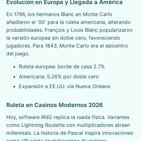
Evolución en Europa y Llegada a América
En 1796, los hermanos Blanc en Monte Carlo
añadieron el '00' para la ruleta americana, alterando
probabilidades. François y Louis Blanc popularizaron
la versión europea sin doble cero, favoreciendo
jugadores. Para 1843, Monte Carlo era el epicentro
del juego.
Ruleta europea: borde de casa 2.7%
Americana: 5.26% por doble cero
Expansión a EE.UU. vía Nueva Orleans
Ruleta en Casinos Modernos 2026
Hoy, software RNG replica la rueda física. Variantes
como Lightning Roulette con multiplicadores atraen
millennials. La historia de Pascal inspira innovaciones
como VR ruleta en metaversos de casinos.