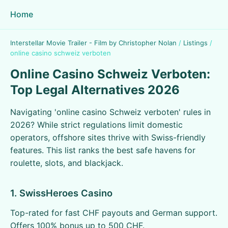
Home
Interstellar Movie Trailer - Film by Christopher Nolan
/
Listings
/
online casino schweiz verboten
Online Casino Schweiz Verboten:
Top Legal Alternatives 2026
Navigating 'online casino Schweiz verboten' rules in
2026? While strict regulations limit domestic
operators, offshore sites thrive with Swiss-friendly
features. This list ranks the best safe havens for
roulette, slots, and blackjack.
1. SwissHeroes Casino
Top-rated for fast CHF payouts and German support.
Offers 100% bonus up to 500 CHF.