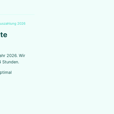
 auszahlung 2026
te
ahr 2026. Wir
4 Stunden.
ptimal