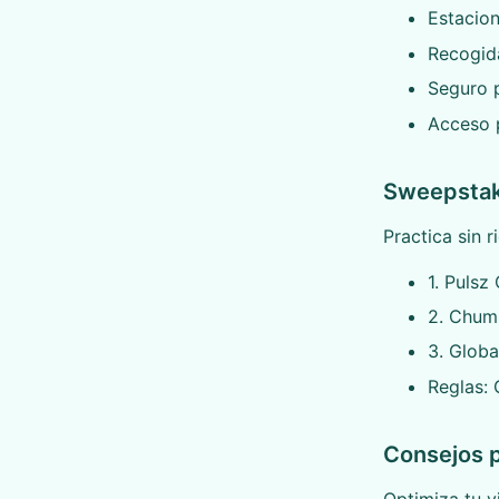
Estacion
Recogid
Seguro 
Acceso p
Sweepstak
Practica sin r
1. Pulsz
2. Chum
3. Globa
Reglas:
Consejos p
Optimiza tu vi