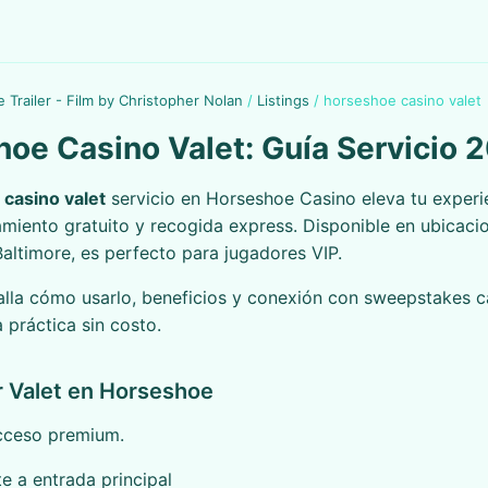
e Trailer - Film by Christopher Nolan
/
Listings
/
horseshoe casino valet
oe Casino Valet: Guía Servicio 
casino valet
servicio en Horseshoe Casino eleva tu exper
miento gratuito y recogida express. Disponible en ubicac
ltimore, es perfecto para jugadores VIP.
alla cómo usarlo, beneficios y conexión con sweepstakes c
 práctica sin costo.
 Valet en Horseshoe
cceso premium.
ete a entrada principal