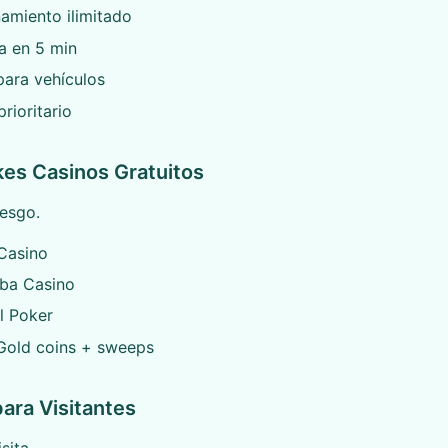
amiento ilimitado
a en 5 min
para vehículos
rioritario
es Casinos Gratuitos
iesgo.
 Casino
ba Casino
l Poker
 Gold coins + sweeps
ara Visitantes
sita.