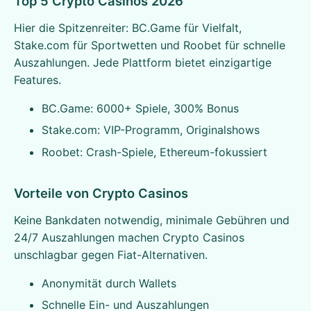
Top 5 Crypto Casinos 2026
Hier die Spitzenreiter: BC.Game für Vielfalt,
Stake.com für Sportwetten und Roobet für schnelle
Auszahlungen. Jede Plattform bietet einzigartige
Features.
BC.Game: 6000+ Spiele, 300% Bonus
Stake.com: VIP-Programm, Originalshows
Roobet: Crash-Spiele, Ethereum-fokussiert
Vorteile von Crypto Casinos
Keine Bankdaten notwendig, minimale Gebühren und
24/7 Auszahlungen machen Crypto Casinos
unschlagbar gegen Fiat-Alternativen.
Anonymität durch Wallets
Schnelle Ein- und Auszahlungen