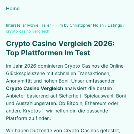
Home
Interstellar Movie Trailer - Film by Christopher Nolan
/
Listings
/
crypto casino vergleich
Crypto Casino Vergleich 2026:
Top Plattformen Im Test
Im Jahr 2026 dominieren Crypto Casinos die Online-
Glücksspielszene mit schnellen Transaktionen,
Anonymität und hohen Boni. Unser umfassender
Crypto Casino Vergleich
analysiert die besten
Anbieter basierend auf Sicherheit, Spielauswahl, Boni
und Auszahlungsraten. Ob Bitcoin, Ethereum oder
andere Kryptos – wir helfen dir, die passende
Plattform zu finden.
Wir haben Dutzende von Crypto Casinos getestet,