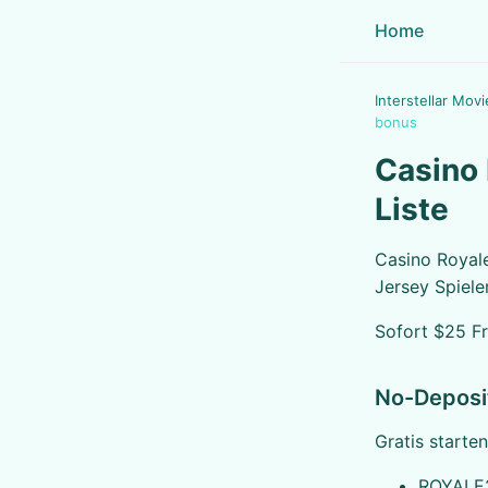
Home
Interstellar Movi
bonus
Casino
Liste
Casino Royal
Jersey Spiele
Sofort $25 Fr
No-Deposi
Gratis starten
ROYALE2