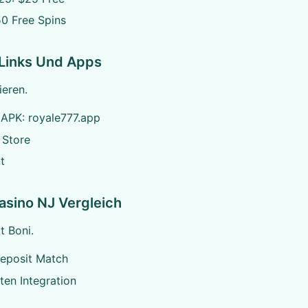
0 Free Spins
Links Und Apps
ieren.
 APK: royale777.app
 Store
t
asino NJ Vergleich
t Boni.
eposit Match
en Integration