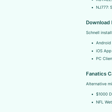
NJ777: 5
Download 
Schnell install
Android
iOS App
PC Clien
Fanatics C
Alternative mi
$1000 D
NFL Wett