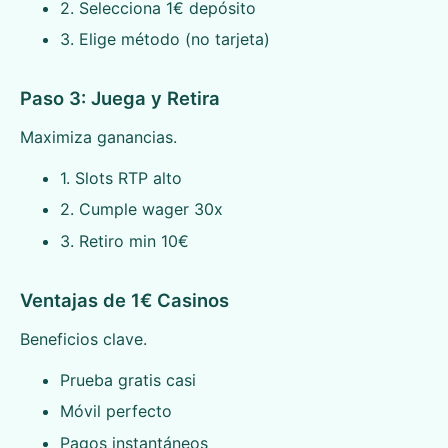
2. Selecciona 1€ depósito
3. Elige método (no tarjeta)
Paso 3: Juega y Retira
Maximiza ganancias.
1. Slots RTP alto
2. Cumple wager 30x
3. Retiro min 10€
Ventajas de 1€ Casinos
Beneficios clave.
Prueba gratis casi
Móvil perfecto
Pagos instantáneos