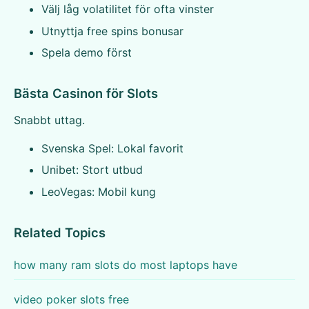
Välj låg volatilitet för ofta vinster
Utnyttja free spins bonusar
Spela demo först
Bästa Casinon för Slots
Snabbt uttag.
Svenska Spel: Lokal favorit
Unibet: Stort utbud
LeoVegas: Mobil kung
Related Topics
how many ram slots do most laptops have
video poker slots free