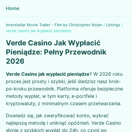
Home
Interstellar Movie Trailer - Film by Christopher Nolan
/
Listings
/
verde casino jak wypłacić pieniądze
Verde Casino Jak Wypłacić
Pieniądze: Pełny Przewodnik
2026
Verde Casino jak wypłacić pieniądze
? W 2026 roku
proces jest prosty i szybki, jeśli śledzisz nasz krok-
po-kroku przewodnik. Platforma oferuje bezpieczne
metody wypłat, w tym karty, e-portfele i
kryptowaluty, z minimalnym czasem przetwarzania.
Dowiedz się, jak zweryfikować konto, wybrać
najlepszą metodę i uniknąć opóźnień. Verde Casino
słynie z szybkich wypłat do 24h, co czyni go