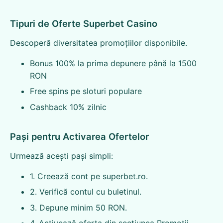
Tipuri de Oferte Superbet Casino
Descoperă diversitatea promoțiilor disponibile.
Bonus 100% la prima depunere până la 1500
RON
Free spins pe sloturi populare
Cashback 10% zilnic
Pași pentru Activarea Ofertelor
Urmează acești pași simpli:
1. Creează cont pe superbet.ro.
2. Verifică contul cu buletinul.
3. Depune minim 50 RON.
4. Activează oferta din secțiunea Promoții.