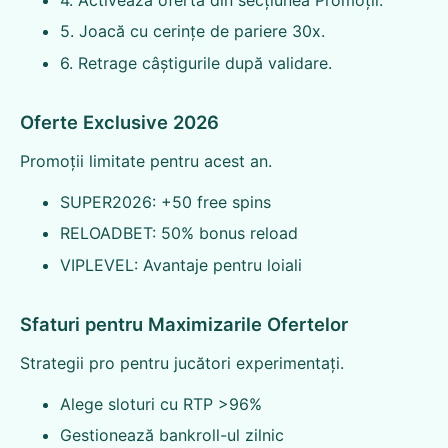
5. Joacă cu cerințe de pariere 30x.
6. Retrage câștigurile după validare.
Oferte Exclusive 2026
Promoții limitate pentru acest an.
SUPER2026: +50 free spins
RELOADBET: 50% bonus reload
VIPLEVEL: Avantaje pentru loiali
Sfaturi pentru Maximizarile Ofertelor
Strategii pro pentru jucători experimentați.
Alege sloturi cu RTP >96%
Gestionează bankroll-ul zilnic