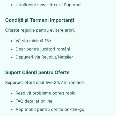
Urmărește newsletter-ul Superbet
Condiții și Termeni Importanți
Citește regulile pentru evitare erori.
Vârsta minimă 18+
Doar pentru jucători români
Depuneri via Revolut/Neteller
Suport Clienți pentru Oferte
Superbet oferă chat live 24/7 în română.
Rezolvă probleme bonus rapid
FAQ detaliat online
App mobil pentru oferte on-the-go