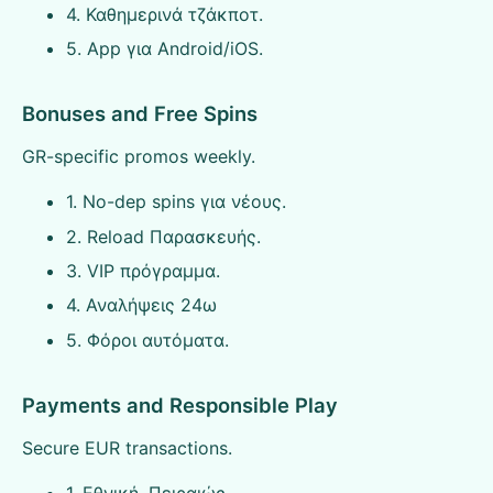
4. Καθημερινά τζάκποτ.
5. App για Android/iOS.
Bonuses and Free Spins
GR-specific promos weekly.
1. No-dep spins για νέους.
2. Reload Παρασκευής.
3. VIP πρόγραμμα.
4. Αναλήψεις 24ω
5. Φόροι αυτόματα.
Payments and Responsible Play
Secure EUR transactions.
1. Εθνική, Πειραιώς.