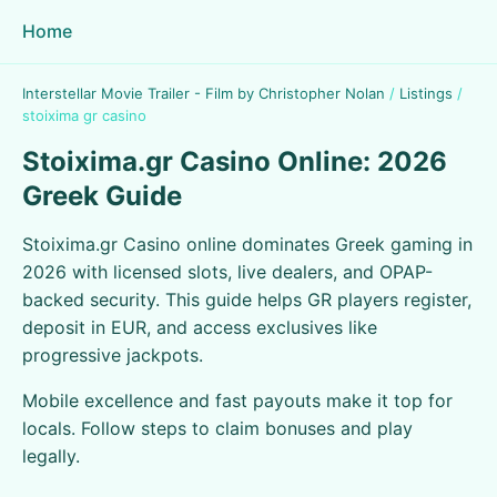
Home
Interstellar Movie Trailer - Film by Christopher Nolan
/
Listings
/
stoixima gr casino
Stoixima.gr Casino Online: 2026
Greek Guide
Stoixima.gr Casino online dominates Greek gaming in
2026 with licensed slots, live dealers, and OPAP-
backed security. This guide helps GR players register,
deposit in EUR, and access exclusives like
progressive jackpots.
Mobile excellence and fast payouts make it top for
locals. Follow steps to claim bonuses and play
legally.