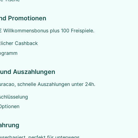
nd Promotionen
€ Willkommensbonus plus 100 Freispiele.
licher Cashback
rogramm
t und Auszahlungen
racao, schnelle Auszahlungen unter 24h.
schlüsselung
Optionen
fahrung
wserbasiert, perfekt für unterwegs.