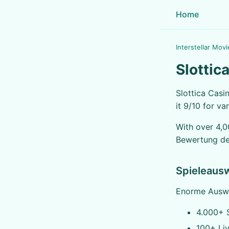
Home
Interstellar Movi
Slotti
Slottica Casi
it 9/10 for va
With over 4,0
Bewertung det
Spieleausw
Enorme Auswah
4.000+ 
100+ Liv