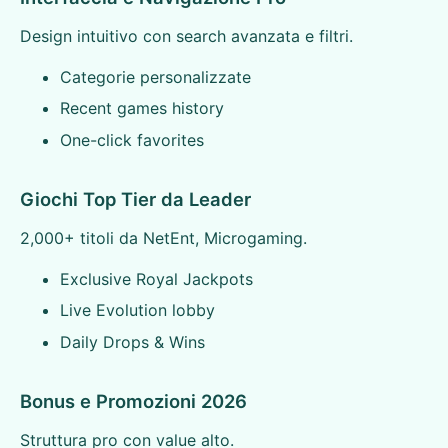
Design intuitivo con search avanzata e filtri.
Categorie personalizzate
Recent games history
One-click favorites
Giochi Top Tier da Leader
2,000+ titoli da NetEnt, Microgaming.
Exclusive Royal Jackpots
Live Evolution lobby
Daily Drops & Wins
Bonus e Promozioni 2026
Struttura pro con value alto.