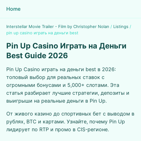
Home
Interstellar Movie Trailer - Film by Christopher Nolan
/
Listings
/
pin up casino играть на деньги best
Pin Up Casino Играть на Деньги
Best Guide 2026
Pin Up Casino играть на деньги best в 2026:
топовый выбор для реальных ставок с
огромными бонусами и 5,000+ слотами. Эта
статья разбирает лучшие стратегии, депозиты и
выигрыши на реальные деньги в Pin Up.
От живого казино до спортивных бет с выводом в
рублях, BTC и картами. Узнайте, почему Pin Up
лидирует по RTP и промо в CIS-регионе.