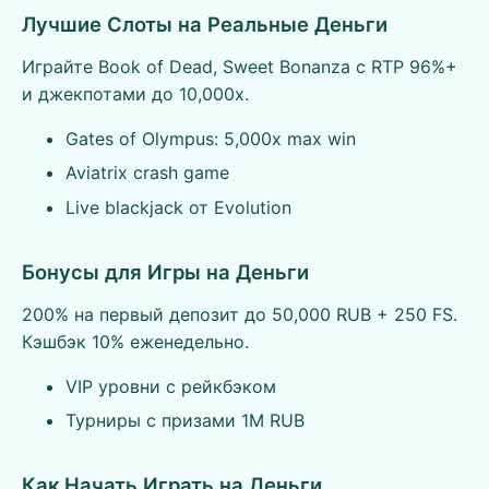
Лучшие Слоты на Реальные Деньги
Играйте Book of Dead, Sweet Bonanza с RTP 96%+
и джекпотами до 10,000x.
Gates of Olympus: 5,000x max win
Aviatrix crash game
Live blackjack от Evolution
Бонусы для Игры на Деньги
200% на первый депозит до 50,000 RUB + 250 FS.
Кэшбэк 10% еженедельно.
VIP уровни с рейкбэком
Турниры с призами 1M RUB
Как Начать Играть на Деньги