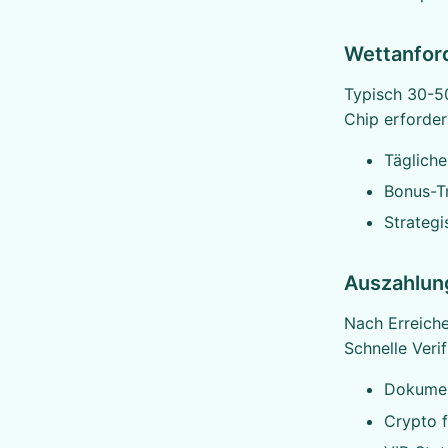
Wettanfor
Typisch 30-50
Chip erforder
Tägliche
Bonus-T
Strategi
Auszahlung
Nach Erreich
Schnelle Verif
Dokumen
Crypto f