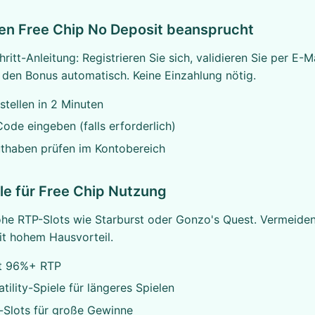
en Free Chip No Deposit beansprucht
hritt-Anleitung: Registrieren Sie sich, validieren Sie per E-M
e den Bonus automatisch. Keine Einzahlung nötig.
stellen in 2 Minuten
de eingeben (falls erforderlich)
thaben prüfen im Kontobereich
le für Free Chip Nutzung
he RTP-Slots wie Starburst oder Gonzo's Quest. Vermeiden
it hohem Hausvorteil.
it 96%+ RTP
tility-Spiele für längeres Spielen
-Slots für große Gewinne