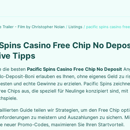
e Trailer - Film by Christopher Nolan
/
Listings
/
pacific spins casino fre
 Spins Casino Free Chip No Depos
ive Tipps
e die besten
Pacific Spins Casino Free Chip No Deposit
Ang
o-Deposit-Boni erlauben es Ihnen, ohne eigenes Geld zu ris
testen und echte Gewinne zu erzielen. Pacific Spins zeichne
ee Chips aus, die speziell für Neulinge konzipiert sind, mit
chspiele.
aillierten Guide teilen wir Strategien, um den Free Chip opt
nforderungen zu meistern und Auszahlungen zu sichern. Mi
ve neuer Promo-Codes, maximieren Sie Ihren Startvorteil.