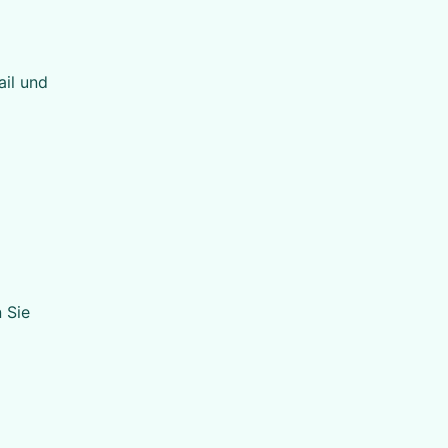
ail und
 Sie