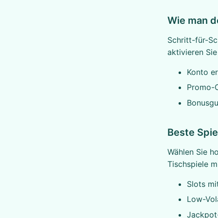
Wie man d
Schritt-für-Sc
aktivieren Si
Konto er
Promo-Co
Bonusgu
Beste Spie
Wählen Sie ho
Tischspiele m
Slots m
Low-Vola
Jackpot