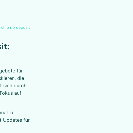
e chip no deposit
it:
ebote für
kieren, die
t sich durch
 Fokus auf
imal zu
t Updates für