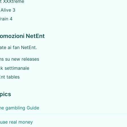
st XXXtreme
Alive 3
rain 4
romozioni NetEnt
ate ai fan NetEnt.
ns su new releases
k settimanale
nt tables
pics
ine gambling Guide
 uae real money