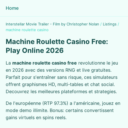
Home
Interstellar Movie Trailer - Film by Christopher Nolan
/
Listings
/
machine roulette casino
Machine Roulette Casino Free:
Play Online 2026
La
machine roulette casino free
revolutionne le jeu
en 2026 avec des versions RNG et live gratuites.
Parfait pour s'entraîner sans risque, ces simulateurs
offrent graphismes HD, multi-tables et chat social.
Decouvrez les meilleures plateformes et strategies.
De l'européenne (RTP 97.3%) a l'américaine, jouez en
mode demo illimite. Bonus: certains convertissent
gains virtuels en spins reels.