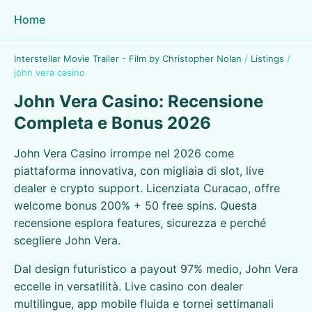
Home
Interstellar Movie Trailer - Film by Christopher Nolan
/
Listings
/
john vera casino
John Vera Casino: Recensione
Completa e Bonus 2026
John Vera Casino irrompe nel 2026 come
piattaforma innovativa, con migliaia di slot, live
dealer e crypto support. Licenziata Curacao, offre
welcome bonus 200% + 50 free spins. Questa
recensione esplora features, sicurezza e perché
scegliere John Vera.
Dal design futuristico a payout 97% medio, John Vera
eccelle in versatilità. Live casino con dealer
multilingue, app mobile fluida e tornei settimanali