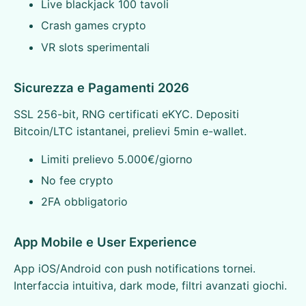
Live blackjack 100 tavoli
Crash games crypto
VR slots sperimentali
Sicurezza e Pagamenti 2026
SSL 256-bit, RNG certificati eKYC. Depositi
Bitcoin/LTC istantanei, prelievi 5min e-wallet.
Limiti prelievo 5.000€/giorno
No fee crypto
2FA obbligatorio
App Mobile e User Experience
App iOS/Android con push notifications tornei.
Interfaccia intuitiva, dark mode, filtri avanzati giochi.