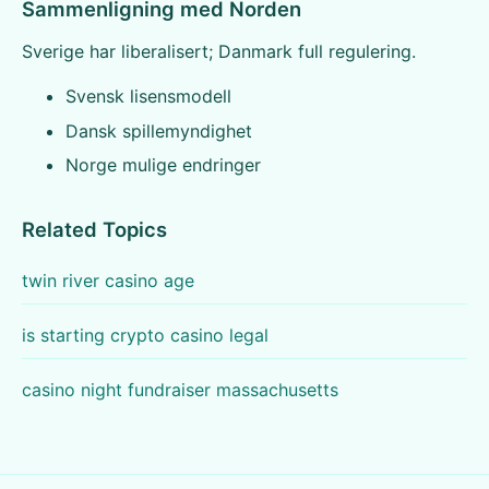
Sammenligning med Norden
Sverige har liberalisert; Danmark full regulering.
Svensk lisensmodell
Dansk spillemyndighet
Norge mulige endringer
Related Topics
twin river casino age
is starting crypto casino legal
casino night fundraiser massachusetts