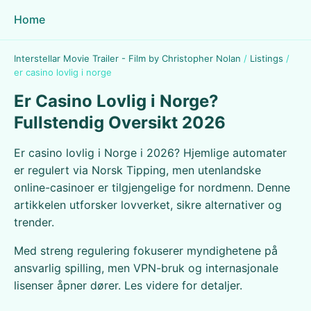
Home
Interstellar Movie Trailer - Film by Christopher Nolan
/
Listings
/
er casino lovlig i norge
Er Casino Lovlig i Norge?
Fullstendig Oversikt 2026
Er casino lovlig i Norge i 2026? Hjemlige automater
er regulert via Norsk Tipping, men utenlandske
online-casinoer er tilgjengelige for nordmenn. Denne
artikkelen utforsker lovverket, sikre alternativer og
trender.
Med streng regulering fokuserer myndighetene på
ansvarlig spilling, men VPN-bruk og internasjonale
lisenser åpner dører. Les videre for detaljer.