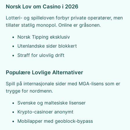
Norsk Lov om Casino i 2026
Lotteri- og spilleloven forbyr private operatører, men
tillater statlig monopol. Online er gråsonen.
Norsk Tipping eksklusiv
Utenlandske sider blokkert
Straff for ulovlig drift
Populære Lovlige Alternativer
Spill på internasjonale sider med MGA-lisens som er
trygge for nordmenn.
Svenske og maltesiske lisenser
Krypto-casinoer anonymt
Mobilapper med geoblock-bypass