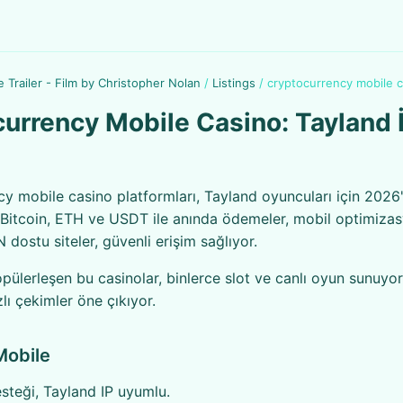
e Trailer - Film by Christopher Nolan
/
Listings
/
cryptocurrency mobile 
urrency Mobile Casino: Tayland İ
y mobile casino platformları, Tayland oyuncuları için 2026
Bitcoin, ETH ve USDT ile anında ödemeler, mobil optimiza
N dostu siteler, güvenli erişim sağlıyor.
pülerleşen bu casinolar, binlerce slot ve canlı oyun sunuyo
zlı çekimler öne çıkıyor.
obile
steği, Tayland IP uyumlu.