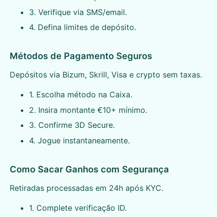
3. Verifique via SMS/email.
4. Defina limites de depósito.
Métodos de Pagamento Seguros
Depósitos via Bizum, Skrill, Visa e crypto sem taxas.
1. Escolha método na Caixa.
2. Insira montante €10+ mínimo.
3. Confirme 3D Secure.
4. Jogue instantaneamente.
Como Sacar Ganhos com Segurança
Retiradas processadas em 24h após KYC.
1. Complete verificação ID.