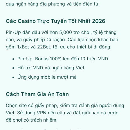
qua ngân hàng địa phương và tiền điện tử.
Các Casino Trực Tuyến Tốt Nhất 2026
Pin-Up dẫn đầu với hơn 5,000 trò chơi, tỷ lệ thắng
cao, và giấy phép Curaçao. Các lựa chọn khác bao
gồm 1xBet và 22Bet, tối ưu cho thiết bị di động.
Pin-Up: Bonus 100% lên đến 10 triệu VND
Hỗ trợ VND và ngân hàng Việt
Ứng dụng mobile mượt mà
Cách Tham Gia An Toàn
Chọn site có giấy phép, kiểm tra đánh giá người dùng
Việt. Sử dụng VPN nếu cần và đặt giới hạn cá cược
để chơi có trách nhiệm.