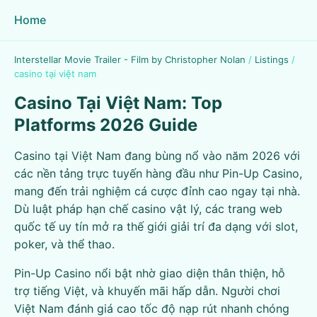
Home
Interstellar Movie Trailer - Film by Christopher Nolan
/
Listings
/
casino tại việt nam
Casino Tại Việt Nam: Top
Platforms 2026 Guide
Casino tại Việt Nam đang bùng nổ vào năm 2026 với
các nền tảng trực tuyến hàng đầu như Pin-Up Casino,
mang đến trải nghiệm cá cược đỉnh cao ngay tại nhà.
Dù luật pháp hạn chế casino vật lý, các trang web
quốc tế uy tín mở ra thế giới giải trí đa dạng với slot,
poker, và thể thao.
Pin-Up Casino nổi bật nhờ giao diện thân thiện, hỗ
trợ tiếng Việt, và khuyến mãi hấp dẫn. Người chơi
Việt Nam đánh giá cao tốc độ nạp rút nhanh chóng