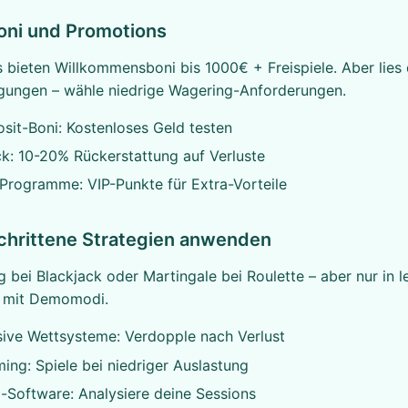
oni und Promotions
bieten Willkommensboni bis 1000€ + Freispiele. Aber lies 
ungen – wähle niedrige Wagering-Anforderungen.
it-Boni: Kostenloses Geld testen
k: 10-20% Rückerstattung auf Verluste
Programme: VIP-Punkte für Extra-Vorteile
chrittene Strategien anwenden
 bei Blackjack oder Martingale bei Roulette – aber nur in l
e mit Demomodi.
sive Wettsysteme: Verdopple nach Verlust
ming: Spiele bei niedriger Auslastung
-Software: Analysiere deine Sessions