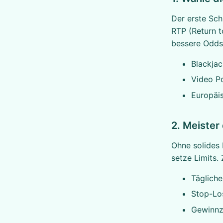
Der erste Sch
RTP (Return t
bessere Odds
Blackjac
Video Po
Europäis
2. Meiste
Ohne solides 
setze Limits. 
Tägliche
Stop-Los
Gewinnzi