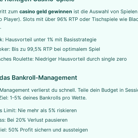
ritt zum
casino geld gewinnen
ist die Auswahl von Spiele
o Player). Slots mit über 96% RTP oder Tischspiele wie Bla
.
k: Hausvorteil unter 1% mit Basisstrategie
ker: Bis zu 99,5% RTP bei optimalem Spiel
ches Roulette: Niedriger Hausvorteil durch single zero
r das Bankroll-Management
Management verlierst du schnell. Teile dein Budget in Sessi
Ziel: 1-5% deines Bankrolls pro Wette.
s Limit: Nie mehr als 5% riskieren
s: Bei 20% Verlust pausieren
el: 50% Profit sichern und aussteigen