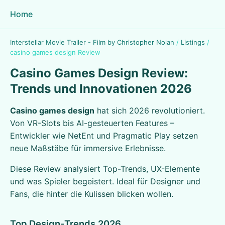
Home
Interstellar Movie Trailer - Film by Christopher Nolan
/
Listings
/
casino games design Review
Casino Games Design Review:
Trends und Innovationen 2026
Casino games design
hat sich 2026 revolutioniert.
Von VR-Slots bis AI-gesteuerten Features –
Entwickler wie NetEnt und Pragmatic Play setzen
neue Maßstäbe für immersive Erlebnisse.
Diese Review analysiert Top-Trends, UX-Elemente
und was Spieler begeistert. Ideal für Designer und
Fans, die hinter die Kulissen blicken wollen.
Top Design-Trends 2026