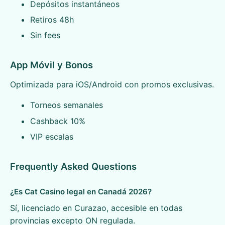
Depósitos instantáneos
Retiros 48h
Sin fees
App Móvil y Bonos
Optimizada para iOS/Android con promos exclusivas.
Torneos semanales
Cashback 10%
VIP escalas
Frequently Asked Questions
¿Es Cat Casino legal en Canadá 2026?
Sí, licenciado en Curazao, accesible en todas
provincias excepto ON regulada.