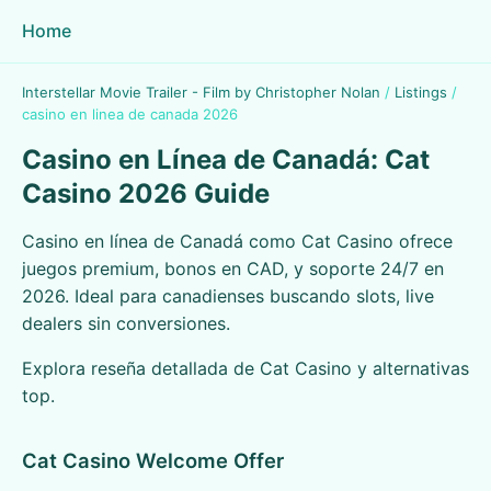
Home
Interstellar Movie Trailer - Film by Christopher Nolan
/
Listings
/
casino en linea de canada 2026
Casino en Línea de Canadá: Cat
Casino 2026 Guide
Casino en línea de Canadá como Cat Casino ofrece
juegos premium, bonos en CAD, y soporte 24/7 en
2026. Ideal para canadienses buscando slots, live
dealers sin conversiones.
Explora reseña detallada de Cat Casino y alternativas
top.
Cat Casino Welcome Offer