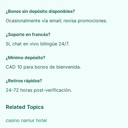
¿Bonos sin depósito disponibles?
Ocasionalmente vía email; revisa promociones.
¿Soporte en francés?
Sí, chat en vivo bilingüe 24/7.
¿Mínimo depósito?
CAD 10 para bonos de bienvenida.
¿Retiros rápidos?
24-72 horas post-verificación.
Related Topics
casino namur hotel