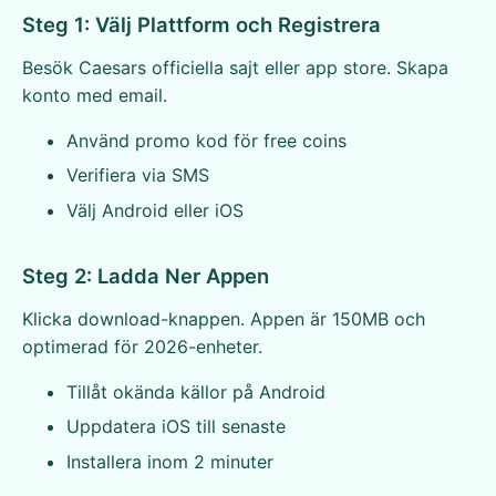
Steg 1: Välj Plattform och Registrera
Besök Caesars officiella sajt eller app store. Skapa
konto med email.
Använd promo kod för free coins
Verifiera via SMS
Välj Android eller iOS
Steg 2: Ladda Ner Appen
Klicka download-knappen. Appen är 150MB och
optimerad för 2026-enheter.
Tillåt okända källor på Android
Uppdatera iOS till senaste
Installera inom 2 minuter