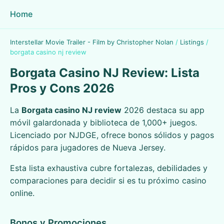
Home
Interstellar Movie Trailer - Film by Christopher Nolan
/
Listings
/
borgata casino nj review
Borgata Casino NJ Review: Lista
Pros y Cons 2026
La
Borgata casino NJ review
2026 destaca su app
móvil galardonada y biblioteca de 1,000+ juegos.
Licenciado por NJDGE, ofrece bonos sólidos y pagos
rápidos para jugadores de Nueva Jersey.
Esta lista exhaustiva cubre fortalezas, debilidades y
comparaciones para decidir si es tu próximo casino
online.
Bonos y Promociones