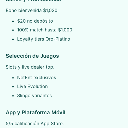
Bono bienvenida $1,020.
$20 no depósito
100% match hasta $1,000
Loyalty tiers Oro-Platino
Selección de Juegos
Slots y live dealer top.
NetEnt exclusivos
Live Evolution
Slingo variantes
App y Plataforma Móvil
5/5 calificación App Store.