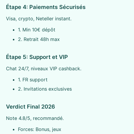
Étape 4: Paiements Sécurisés
Visa, crypto, Neteller instant.
1. Min 10€ dépôt
2. Retrait 48h max
Étape 5: Support et VIP
Chat 24/7, niveaux VIP cashback.
1. FR support
2. Invitations exclusives
Verdict Final 2026
Note 4.8/5, recommandé.
Forces: Bonus, jeux