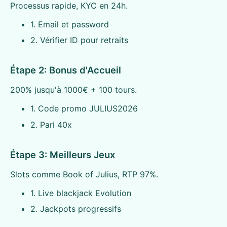
Processus rapide, KYC en 24h.
1. Email et password
2. Vérifier ID pour retraits
Étape 2: Bonus d'Accueil
200% jusqu'à 1000€ + 100 tours.
1. Code promo JULIUS2026
2. Pari 40x
Étape 3: Meilleurs Jeux
Slots comme Book of Julius, RTP 97%.
1. Live blackjack Evolution
2. Jackpots progressifs